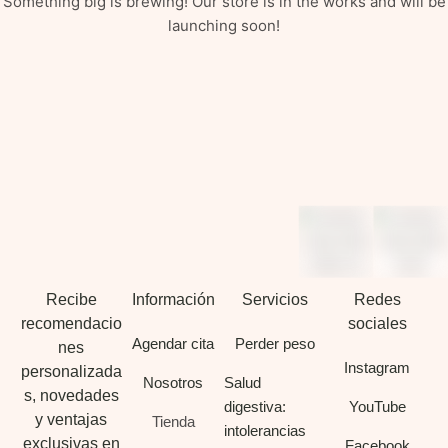
Something big is brewing! Our store is in the works and will be
launching soon!
Recibe
Información
Servicios
Redes
recomendacio
sociales
Agendar cita
Perder peso
nes
Instagram
personalizada
Nosotros
Salud
s, novedades
digestiva:
YouTube
y ventajas
Tienda
intolerancias
exclusivas en
Facebook