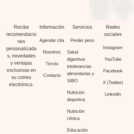
Recibe
Información
Servicios
Redes
recomendacio
sociales
Agendar cita
Perder peso
nes
Instagram
personalizada
Nosotros
Salud
s, novedades
digestiva:
YouTube
y ventajas
Tienda
intolerancias
exclusivas en
Facebook
alimentarias y
Contacto
su correo
SIBO
X (Twitter)
electrónico.
Nutrición
Linkedin
deportiva
Nutrición
clínica
Educación